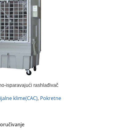
o-isparavajući rashlađivač
oler) – EVC 22000 -Fral
jalne klime(CAC)
,
Pokretne
oručivanje