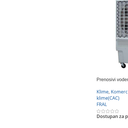
Prenosivi voden
vazduha (air co
Klime
,
Komerci
klime(CAC)
FRAL
Dostupan za p