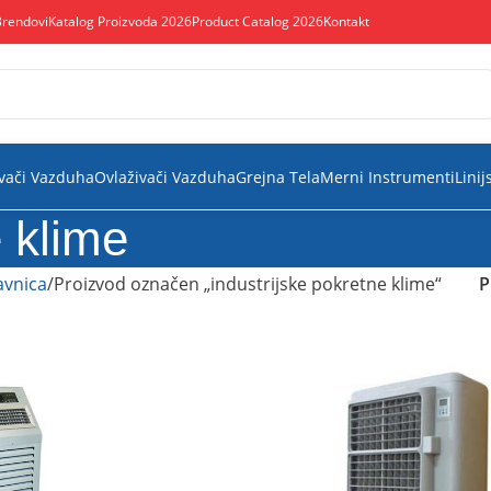
Brendovi
Katalog Proizvoda 2026
Product Catalog 2026
Kontakt
vači Vazduha
Ovlaživači Vazduha
Grejna Tela
Merni Instrumenti
Linij
e klime
vnica
Proizvod označen „industrijske pokretne klime“
P