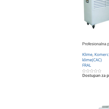
Profesionalna 
FACSW22
Klime
,
Komerci
klime(CAC)
FRAL
Dostupan za p
Pročitajte Još