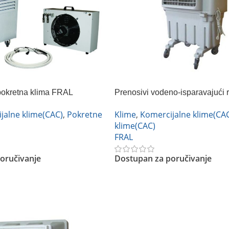
pokretna klima FRAL
Prenosivi vodeno-isparavajući 
vazduha (air cooler) – EVC 800
jalne klime(CAC)
,
Pokretne
Klime
,
Komercijalne klime(CA
klime(CAC)
FRAL
oručivanje
Dostupan za poručivanje
Pročitajte Još