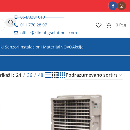
064/0391010
011 770 28 07
0
Рсд
office@klimabgsolutions.com
ski Senzori
Instalacioni Materijal
NOVO
Akcija
rikaži
24
36
48