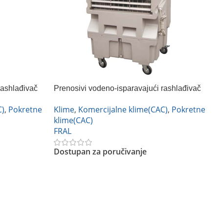
rashlađivač
Prenosivi vodeno-isparavajući rashlađivač
0 – Fral
vazduha (air cooler) – EVC 12000 – Fral
C)
,
Pokretne
Klime
,
Komercijalne klime(CAC)
,
Pokretne
klime(CAC)
FRAL
Dostupan za poručivanje
Pročitajte Još