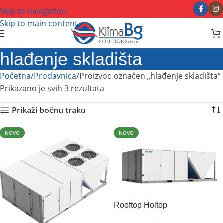
Skip to navigation
Skip to main content
hlađenje skladišta
Početna
Prodavnica
Proizvod označen „hlađenje skladišta“
Prikazano je svih 3 rezultata
Prikaži bočnu traku
NOVO
NOVO
Rooftop Holtop