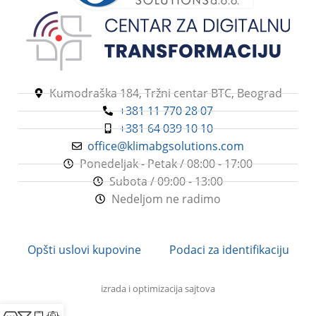
Kumodraška 184, Tržni centar BTC, Beograd
+381 11 770 28 07
+381 64 039 10 10
office@klimabgsolutions.com
Ponedeljak - Petak / 08:00 - 17:00
Subota / 09:00 - 13:00
Nedeljom ne radimo
Opšti uslovi kupovine
Podaci za identifikaciju
izrada i optimizacija sajtova