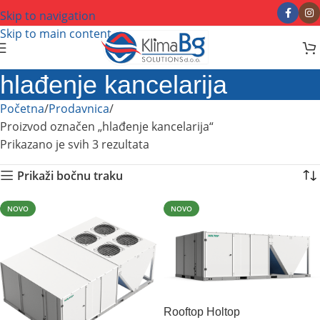
Skip to navigation
Skip to main content
hlađenje kancelarija
Početna
Prodavnica
Proizvod označen „hlađenje kancelarija“
Prikazano je svih 3 rezultata
Prikaži bočnu traku
NOVO
NOVO
Rooftop Holtop