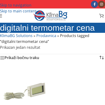
Skip to navigation
Skip to main content
digitalni termometar cena
KlimaBG Solutions
»
Prodavnica
»
Products tagged
“digitalni termometar cena”
Prikazan jedan rezultat
Prikaži bočnu traku