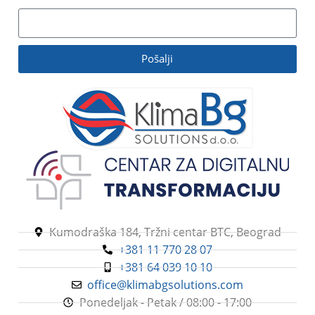
Pošalji
Kumodraška 184, Tržni centar BTC, Beograd
+381 11 770 28 07
+381 64 039 10 10
office@klimabgsolutions.com
Ponedeljak - Petak / 08:00 - 17:00