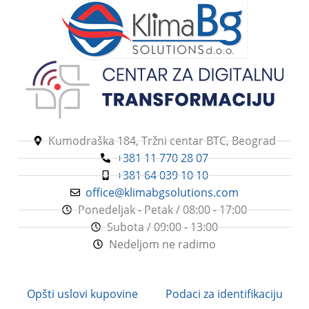
Kumodraška 184, Tržni centar BTC, Beograd
+381 11 770 28 07
+381 64 039 10 10
office@klimabgsolutions.com
Ponedeljak - Petak / 08:00 - 17:00
Subota / 09:00 - 13:00
Nedeljom ne radimo
Opšti uslovi kupovine
Podaci za identifikaciju