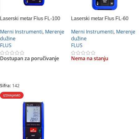
Laserski metar Flus FL-100
Laserski metar Flus FL-60
Merni Instrumenti
,
Merenje
Merni Instrumenti
,
Merenje
dužine
dužine
FLUS
FLUS
Dostupan za poručivanje
Nema na stanju
Pročitajte Još
Pročitajte Još
Šifra:
142
IZDVAJAMO