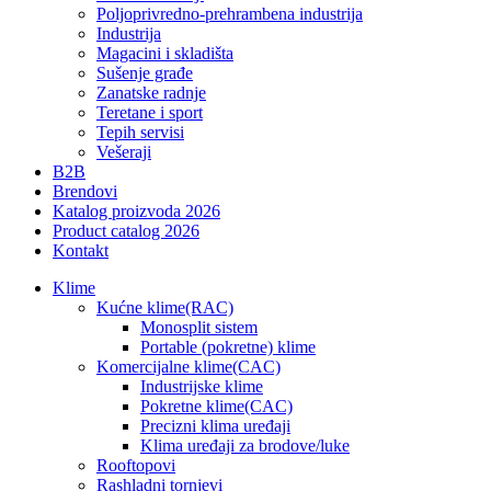
Poljoprivredno-prehrambena industrija
Industrija
Magacini i skladišta
Sušenje građe
Zanatske radnje
Teretane i sport
Tepih servisi
Vešeraji
B2B
Brendovi
Katalog proizvoda 2026
Product catalog 2026
Kontakt
Klime
Kućne klime(RAC)
Monosplit sistem
Portable (pokretne) klime
Komercijalne klime(CAC)
Industrijske klime
Pokretne klime(CAC)
Precizni klima uređaji
Klima uređaji za brodove/luke
Rooftopovi
Rashladni tornjevi