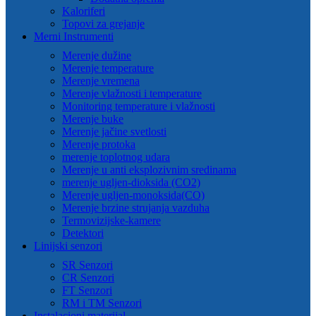
Kaloriferi
Topovi za grejanje
Merni Instrumenti
Merenje dužine
Merenje temperature
Merenje vremena
Merenje vlažnosti i temperature
Monitoring temperature i vlažnosti
Merenje buke
Merenje jačine svetlosti
Merenje protoka
merenje toplotnog udara
Merenje u anti eksplozivnim sredinama
merenje ugljen-dioksida (CO2)
Merenje ugljen-monoksida(CO)
Merenje brzine strujanja vazduha
Termovizijske-kamere
Detektori
Linijski senzori
SR Senzori
CR Senzori
FT Senzori
RM i TM Senzori
Instalacioni materijal