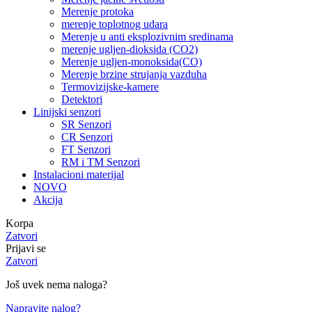
Merenje protoka
merenje toplotnog udara
Merenje u anti eksplozivnim sredinama
merenje ugljen-dioksida (CO2)
Merenje ugljen-monoksida(CO)
Merenje brzine strujanja vazduha
Termovizijske-kamere
Detektori
Linijski senzori
SR Senzori
CR Senzori
FT Senzori
RM i TM Senzori
Instalacioni materijal
NOVO
Akcija
Korpa
Zatvori
Prijavi se
Zatvori
Još uvek nema naloga?
Napravite nalog?