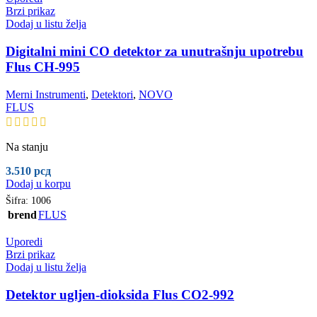
Brzi prikaz
Dodaj u listu želja
Digitalni mini CO detektor za unutrašnju upotrebu
Flus CH-995
Merni Instrumenti
,
Detektori
,
NOVO
FLUS
Na stanju
3.510
рсд
Dodaj u korpu
Šifra:
1006
brend
FLUS
Uporedi
Brzi prikaz
Dodaj u listu želja
Detektor ugljen-dioksida Flus CO2-992