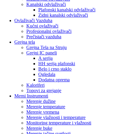
Kanalski odvlaživači
Plafonski kanalski odvlaživači
Zidni kanalski odvlaživači
Ovlaživači Vazduha
Kućni ovlaživači
Profesionalni ovlaživači
Prečistači vazduha
Grejna tela
Grejna Tela na Struju
Grejni IC paneli
A serija
HH serija plafonski
Belo i crno staklo
Ogledala
Dodatna oprema
Kaloriferi
Topovi za grejanje
Merni Instrumenti
Merenje dužine
Merenje temperature
Merenje vremena
Merenje vlažnosti i temperature
Monitoring temperature i vlažnosti
Merenje buke
Merenje jačine svetlosti