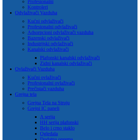
Profesionalni
Kontroleri
Odvlaživači Vazduha
Kućni odvlaživači
Profesionalni odvlaživači
Adsorpcioni odvlaživači vazduha
Bazenski odvlaživači
Industrijski odvlaživači
Kanalski odvlaživači
Plafonski kanalski odvlaživači
Zidni kanalski odvlaživači
Ovlaživači Vazduha
Kućni ovlaživači
Profesionalni ovlaživači
Prečistači vazduha
Grejna tela
Grejna Tela na Struju
Grejni IC paneli
A serija
HH serija plafonski
Belo i crno staklo
Ogledala
Dodatna oprema