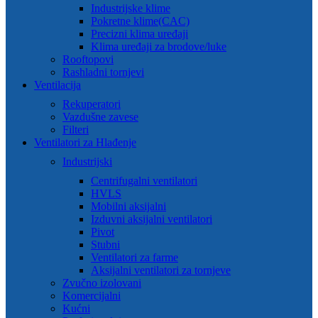
Industrijske klime
Pokretne klime(CAC)
Precizni klima uređaji
Klima uređaji za brodove/luke
Rooftopovi
Rashladni tornjevi
Ventilacija
Rekuperatori
Vazdušne zavese
Filteri
Ventilatori za Hlađenje
Industrijski
Centrifugalni ventilatori
HVLS
Mobilni aksijalni
Izduvni aksijalni ventilatori
Pivot
Stubni
Ventilatori za farme
Aksijalni ventilatori za tornjeve
Zvučno izolovani
Komercijalni
Kućni