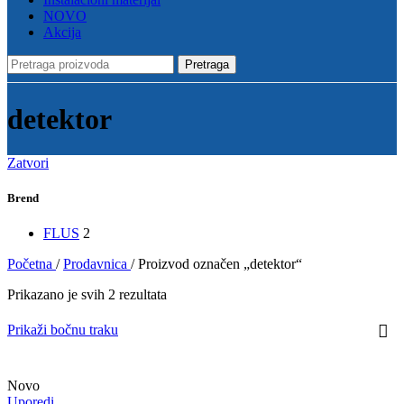
NOVO
Akcija
Pretraga
detektor
Zatvori
Brend
FLUS
2
Početna
/
Prodavnica
/
Proizvod označen „detektor“
Prikazano je svih 2 rezultata
Prikaži bočnu traku
Novo
Uporedi