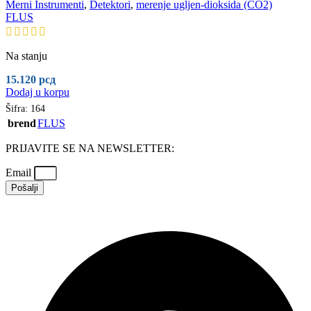
Merni Instrumenti
,
Detektori
,
merenje ugljen-dioksida (CO2)
FLUS
Na stanju
15.120
рсд
Dodaj u korpu
Šifra:
164
brend
FLUS
PRIJAVITE SE NA NEWSLETTER:
Email
Pošalji