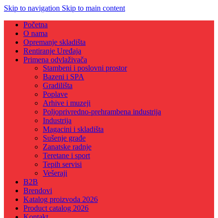
Skip to navigation
Skip to main content
Početna
O nama
Opremanje skladišta
Rentiranje Uređaja
Primena odvlaživača
Stambeni i poslovni prostor
Bazeni i SPA
Gradilišta
Poplave
Arhive i muzeji
Poljoprivredno-prehrambena industrija
Industrija
Magacini i skladišta
Sušenje građe
Zanatske radnje
Teretane i sport
Tepih servisi
Vešeraji
B2B
Brendovi
Katalog proizvoda 2026
Product catalog 2026
Kontakt