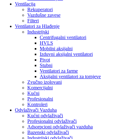
Ventilacija
Rekuperatori
Vazdušne zavese
Filteri
Ventilatori za Hlađenje
Industrijski
Centrifugalni ventilatori
HVLS
Mobilni aksijalni
Izduvni aksijalni ventilatori
Pivot
Stubni
Ventilatori za farme
Aksijalni ventilatori za tornjeve
Zvučno izolovani
Komercijalni
Kućni
Profesionalni
Kontroleri
Odvlaživači Vazduha
Kućni odvlaživači
Profesionalni odvlaživači
Adsorpcioni odvlaživači vazduha
Bazenski odvlaživači
Industrijski odvlaživači