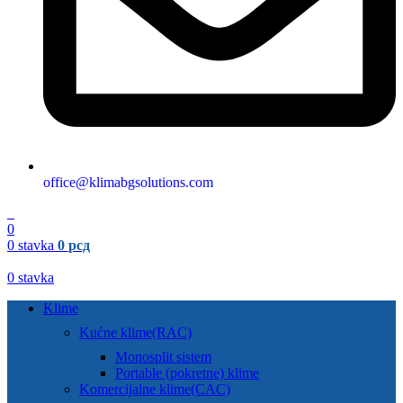
office@klimabgsolutions.com
0
0
0
stavka
0
рсд
0
stavka
Klime
Kućne klime(RAC)
Monosplit sistem
Portable (pokretne) klime
Komercijalne klime(CAC)